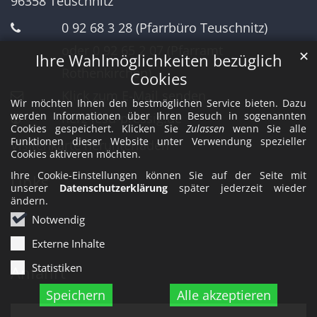
96358
Teuschnitz
0 92 68 3 28 (Pfarrbüro Teuschnitz)
oder 0 92 65 2 07 (Pfarramt
✕
Ihre Wahlmöglichkeiten bezüglich
Rothenkirchen)
Cookies
Klick zum E-Mail senden
Wir möchten Ihnen den bestmöglichen Service bieten. Dazu
werden Informationen über Ihren Besuch in sogenannten
herz-jesu-pressig.de
Cookies gespeichert. Klicken Sie
Zulassen
wenn Sie alle
Funktionen dieser Website unter Verwendung spezieller
Visitenkarte herunterladen
Cookies aktiveren möchten.
Ihre Cookie-Einstellungen können Sie auf der Seite mit
Links
unserer
Datenschutzerklärung
später jederzeit wieder
ändern.
Notwendig
Externe Inhalte
Statistiken
Anfahrt
Speichern
Alle akzeptieren