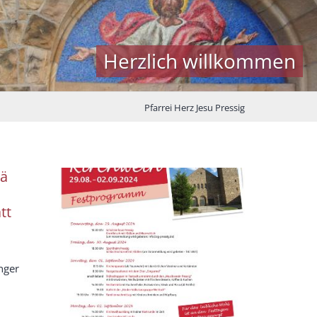
Herzlich willkommen
Pfarrei Herz Jesu Pressig
iä
tt
h
nger