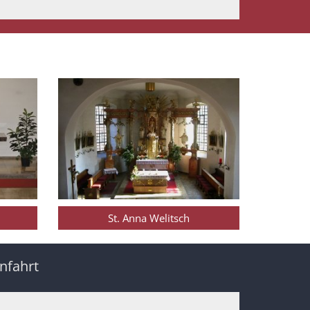
St. Anna Welitsch
nfahrt