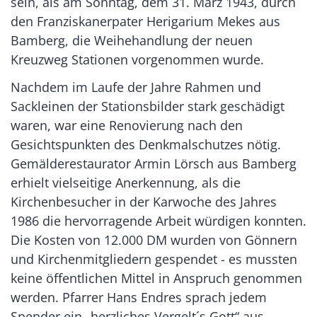
sein, als am Sonntag, dem 31. März 1943, durch
den Franziskanerpater Herigarium Mekes aus
Bamberg, die Weihehandlung der neuen
Kreuzweg Stationen vorgenommen wurde.
Nachdem im Laufe der Jahre Rahmen und
Sackleinen der Stationsbilder stark geschädigt
waren, war eine Renovierung nach den
Gesichtspunkten des Denkmalschutzes nötig.
Gemälderestaurator Armin Lörsch aus Bamberg
erhielt vielseitige Anerkennung, als die
Kirchenbesucher in der Karwoche des Jahres
1986 die hervorragende Arbeit würdigen konnten.
Die Kosten von 12.000 DM wurden von Gönnern
und Kirchenmitgliedern gespendet - es mussten
keine öffentlichen Mittel in Anspruch genommen
werden. Pfarrer Hans Endres sprach jedem
Spender ein „herzliches Vergelt´s Gott“ aus.