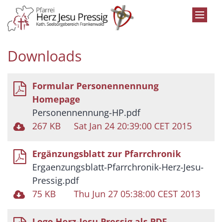
Zum Inhalt springen
Downloads
Formular Personennennung
Homepage
Personennennung-HP.pdf
267 KB
Sat Jan 24 20:39:00 CET 2015
Ergänzungsblatt zur Pfarrchronik
Ergaenzungsblatt-Pfarrchronik-Herz-Jesu-
Pressig.pdf
75 KB
Thu Jun 27 05:38:00 CEST 2013
Logo Herz-Jesu Pressig als PDF