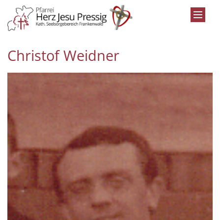
Zum Inhalt springen
Christof Weidner