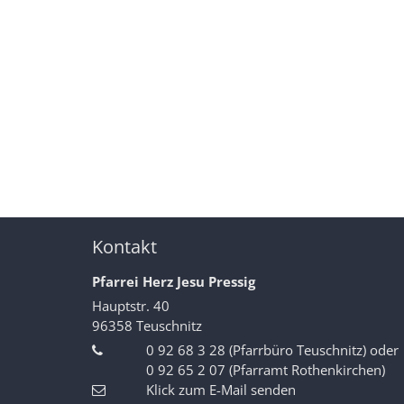
Kontakt
Pfarrei Herz Jesu Pressig
Hauptstr. 40
96358
Teuschnitz
0 92 68 3 28 (Pfarrbüro Teuschnitz) oder
0 92 65 2 07 (Pfarramt Rothenkirchen)
Klick zum E-Mail senden