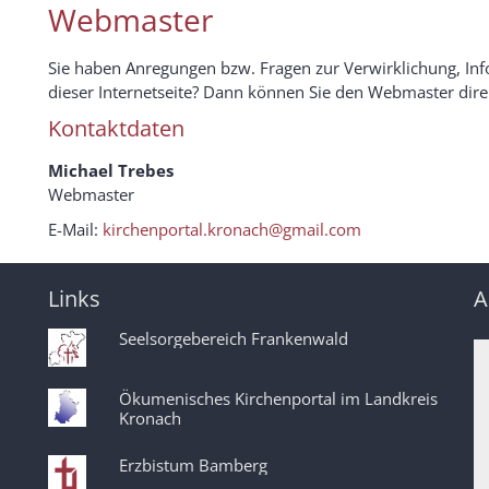
Webmaster
Sie haben Anregungen bzw. Fragen zur Verwirklichung, Inf
dieser Internetseite? Dann können Sie den Webmaster dire
Kontaktdaten
Michael Trebes
Webmaster
E-Mail:
kirchenportal.kronach@gmail.com
Links
A
Seelsorgebereich Frankenwald
Ökumenisches Kirchenportal im Landkreis
Kronach
Erzbistum Bamberg