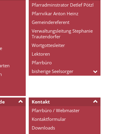
Pfarradminstrator Detlef Pötzl
Pfarrvikar Anton Heinz
Gemeindereferent
Verwaltungsleitung Stephanie
Trautendorfer
Wortgottesleiter
e
Lektoren
Pfarrbüro
arten
bisherige Seelsorger
n
de
Kontakt
Pfarrbüro / Webmaster
Kontaktformular
Downloads