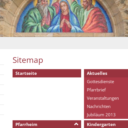
Sitemap
Startseite
Aktuelles
Gottesdienste
Pfarrbrief
Veranstaltungen
Nachrichten
Jubiläum 2013
Pfarrheim
Kindergarten