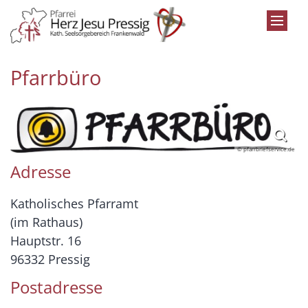
Zum Inhalt springen
Pfarrbüro
© pfarrbriefservice.de
Adresse
Katholisches Pfarramt
(im Rathaus)
Hauptstr. 16
96332 Pressig
Postadresse