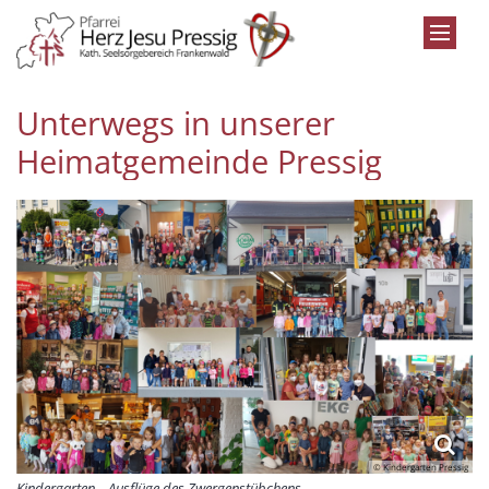
Zum Inhalt springen
Unterwegs in unserer
Heimatgemeinde Pressig
© Kindergarten Pressig
Kindergarten – Ausflüge des Zwergenstübchens